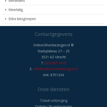
Reminders
Meertalig
Extra kiesgroepen
Contactgegevens
OnlineORverkiezingen.nl ®
Stadsplateau 27 – 29
3521 AZ Utrecht
T:
085-065 4618
E:
info@onlineorverkiezingen.nl
KvK: 8751334
Onze diensten
Totaal-ontzorging
Digitale OR-verkiezingen